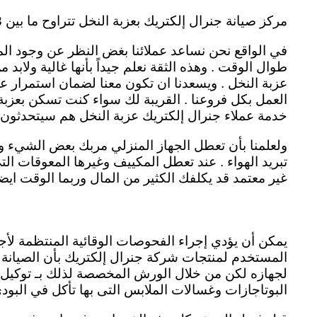
مركز صيانة جنرال إلكتريك بعزبة النخل تتراوح ما بين 3 اشهر الى 12 شهر . وهذه المدة تختلف من جهاز الى اخر general electric agent eizbat alnakhl
في الواقع نحن نساعد عملائنا بغض النظر عن وجود المن
طوال الوقت . وهذه الثقة نعلم جيداً بأنها غالية ولاب
عزبة النخل . ويسعدنا ان تكون معنا لضمان استمرار ع
العمل بكل فروعنا . القريبة لك سواء كنت تسكن بعزبة
خدمة عملاء جنرال إلكتريك عزبة النخل هم سيتحدثون 
ولعلمنا بأن تعطل الجهاز المنزلي مربك بعض الشيء 
تبريد الهواء . عند تعطل المكييف وغيرها المعوقات التي
غير معتمد قد يكلفك الكثير من المال وربما الوقت ايضاً
يمكن أن يؤدي إجراء الفحوصات الوقائية المنتظمة لأج
المستخدم لمنتجات شركة جنرال إلكتريك بأن الصيانة ا
لجهازه لكن من خلال الورش المخصصة لذلك بـ توكيل جن
البوتاجازات وغسالات الملابس التى بها تأكل في البود