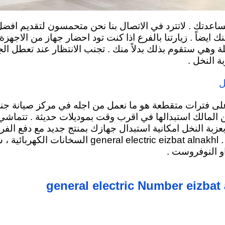
مساعدتك . لاتترد في الاتصال بنا نحن متحمسون لتقديم افض
ضاً . زيارتنا بالفرع اذا كنت تود احضار جهاز من الاجهزة 
ة وهي ستقوم بذلك بدلاً منك . تجنب الانتظار عند تعطل ال
 النخل .
ل
على فترات متقطعة هو ما نعمل من اجله في مركز صيانة جنرا
لمالك استبدالها في اقرب وقت بموديلات حديثة . تتماشي 
عزبة النخل امكانية استبدال جهازك بمنتج جديد مع دفع الفر
.
general electric eizbat alnakhl السخانات الكهربائية
، س
او النوفروست .
general electric Number eizbat 