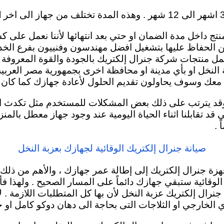
تج داخل مدة الضمان او حتي بعد انتهائها لأننا نعمل على 
د من الحفاظ عليها بتشغيل افضل مهندسون وفنييون بفرع الخدم
مل منتجات شركة جنرال إلكتريك بالجودة والقوة المعروفة ع
 النخل او بأي مدينة او محافظة اخرى بجمهورية مصر العربي
معك وسوف يحاولون تقديم الحلول لأعادة جهازك كما كان 
وقد يترتب على ذلك بعض المشكلات للمستخدم مثل تكدث الم
 قد تقابلنا اثناء الحياة اليومية عند وجود جهاز معطل بالم
 .
صيانة جنرال إلكتريك الوقائية لجهازك بعزبة النخل
هزة جنرال إلكتريك إلى إطالة عمر جهازك ، والأهم من ذلك 
لوقائية ستبقي جهازك دائماً
على المسار الصحيح . ولهذا فأن
رال إلكتريك عزبة النخل لأن بها كل المتطلبات اللازمة . ل
ي الخارجي او الثلاجات التى بحاجة الى دهان دوكو كامل او 