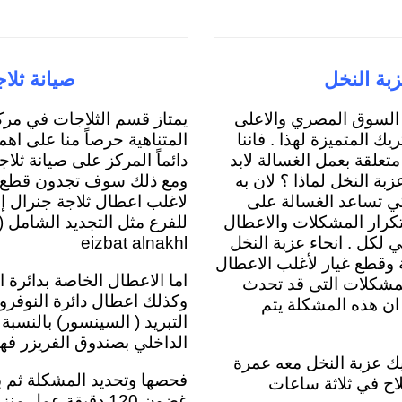
بة النخل
صيانة ثلا
 السوق المصري والاعلى
يمتاز قسم الثلاجات في مركز
ك المتميزة لهذا . فاننا
المتناهية حرصاً منا على اه
علقة بعمل الغسالة لابد
دائماً المركز على صيانة ثل
ة النخل لماذا ؟ لان به
ومع ذلك سوف تجدون قطع الغ
كي تساعد الغسالة على
لاغلب اعطال ثلاجة جنرال إ
تكرار المشكلات والاعطال
 لكل . انحاء عزبة النخل
eizbat alnakhl
 وقطع غيار لأغلب الاعطال
اما الاعطال الخاصة بدائرة 
لمشكلات التى قد تحدث
وكذلك اعطال دائرة النوفر
ن هذه المشكلة يتم
التبريد ( السينسور) بالنسبة 
الداخلي بصندوق الفريزر فه
ك عزبة النخل معه عمرة
فحصها وتحديد المشكلة ثم بع
لاح في ثلاثة ساعات
غضون 120 دقيقة عم