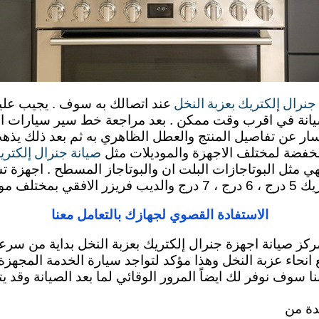
جنرال إلكتريك بعزبة النخل
عند اتصالك به سوف . يجيب علي
يانة في اقرب وقت ممكن . بعد مراجعة خط سير سيارات الاص
ار عن تفاصيل المنتج والعطل الظاهري به ثم بعد ذلك يذه
صيانة جنرال إلكتري
 مخفضة لمختلف الاجهزة والموديلات مثل
هي مثل البوتاجازات البلت ان والبوتاجاز المسطح . اجهزة ت
general el
الاستفادة القصوي لجهازك بالتعامل معنا
ركز صيانة اجهزة جنرال إلكتريك بعزبة النخل بداية من سرعة 
يع انحاء عزبة النخل وهذا مؤكد لتواجد سيارة الخدمة الم
نا سوف نوفر لك ايضاً المرور الوقائي لما بعد الصيانة وقد
دة من