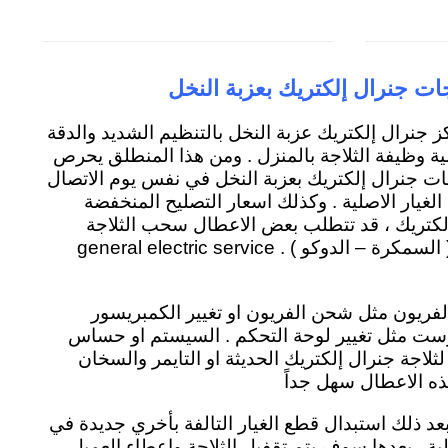
جات جنرال إلكتريك بعزبة النخل
 جنرال إلكتريك عزبة النخل بالتنظيم الشديد والدقة
مية وظيفة الثلاجة بالمنزل . ومن هذا المنطلق يحرص
اجات جنرال إلكتريك بعزبة النخل في نفس يوم الاتصال
يار الاصلية . وكذلك اسعار التصليح المنخفضة
لكتريك ، قد تتطلب بعض الاعطال سحب الثلاجة
للفرع مثل التجديد الشامل ( السمكرة – الدوكو ) . general electric service
الفريون مثل شحن الفريون او تغيير الكمبريسور
وست مثل تغيير لوحة التحكم . السيستم او حساس
لثلاجة جنرال إلكتريك الحديثة او التايمر والسخان
ذه الاعطال سهل جداً
د ذلك استبدال قطع الغيار التالفة بأخري جديدة في
ل منزلية . بعدها سوف يتم تقفيل الثلاجة واعطاء العميل