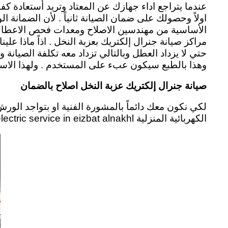
عندما يتراجع اداء جهازك عن المعتاد وتريد أستعادة كف
اولاً وحصولك على ضمان الصيانة ثانياً . لأن الضمانة 
الأساسية من مهندسين الاصلاح ومعدات فحص الاعطال و 
مراكز صيانة جنرال إلكتريك بعزبة النخل . اذاً ماذا ع
حتي لا يزداد العطل وبالتالي تزداد معه تكلفة الصيان
وهذا بالطبع سيكون عبء على المستخدم .
ولهذا الاس
صيانة جنرال إلكتريك عزبة النخل اصلاح بالضمان
لكي نكون معك دائماً بالمشورة الفنية او بتواجد الو
الكهربائية المنزلية general electric service in eizbat alnakhl