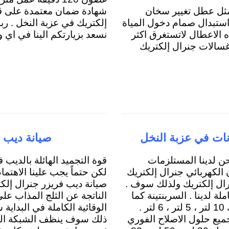
مثل عطل تغيير سخان
شهادة ضمان معتمدة على قطع
 استبدال صمام دخول المياة
إلكتريك في عزبة النخل . ر
ه الاعطال لاتستغرق اكثر
نسعد بزيارتكم الينا في اي 
صيانة غسالات جنرال إلكتريك
ات في عزبة النخل
صيانة ديب ف
ن لدينا المستلزمات
قوة التجميد الهائلة بالديب ف
الكهربائي جنرال إلكتريك
لكن حتماً يجب علينا الاهتما
رال إلكتريك ولذلك سوف .
صيانة ديب فريزر جنرال إلكت
 لدينا . السربنتينة كما
الناتجة عن الثلج المذاب عل
يتواجد كافة مجموعات المياة لسخانات جنرال إلكتريك 10 لتر ، 5 لتر ، 6 لتر .
الوقائية الكاملة في البداية
يع حلول الاصلاح الفوري
ذلك سوف ينظف الشبكة الخلف