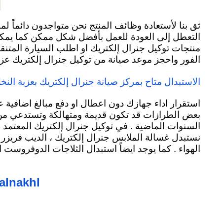
ثق بنا لأستعادة وظائف المنتج نحن متواجدون دائماً ل
التعطل إلى العودة للعمل بأفضل شكل ممكن كما يمكنك اي
منتجات توكيل جنرال إلكتريك او اطلب السيارة المتنقل
الفور واحجز موعد صيانة من توكيل جنرال إلكتريك عزبة
الاستبدال متاح بمركز صيانة جنرال إلكتريك بعزبة النخ
استقرار اداء جهازك دون اعطال او دفع مبالغ اضافية 
بعض الطرازات قد تكون قديمة ومتهالكة وتستدعي من ا
السنوات الماضية . في توكيل جنرال إلكتريك المعتمد ب
نستبدل غسالة الملابس جنرال إلكتريك ، الديب فريزر 
الهواء . كما يوجد ايضاً استبدال الثلاجات الدوفروست 
alnakhl