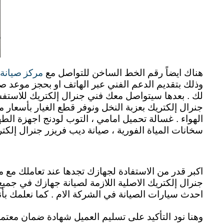
مركز صيانة 
هناك ايضاً رقم الخط الساخن للتواصل مع
وذلك بتقديم الدعم الفني عبر الهاتف او بحجز موعد ص
لك . بعدها سيتواصل معك فني جنرال إلكتريك للاستفس
جنرال إلكتريك بعزبة النخل ونوفر قطع الغيار بأسعار
الهواء . غسالة تحميل امامي ، التوب لودنج اجهزة الط
سخانات المياة الفورية ، صيانة ديب فريزر جنرال إلكتريك 5 درج ، 6 درج ، 7 درج والديب فريزر الافقي بمختلف موديلاته. ectric repair in eizbat alnakhl
اكبر قدر من الاستفادة لجهازك تجدها عند تعاملك مع م
جنرال إلكتريك الاصلية اللازمة لصيانة جهازك في جم
احدث سيارات الصيانة في الشركة الام . كما نعلمك بأن
وهنا نود التأكيد على تسليم العميل شهادة ضمان معتم