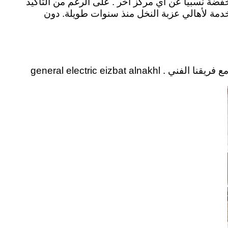
ة نسبياً عن اي مركز اخر . على الرغم من التأكيد
لخدمة لأهالي عزبة النخل منذ سنوات طويلة. دون
general electric eiz