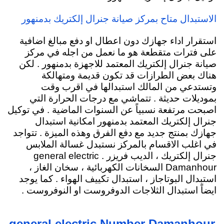
الاستبدال متاح بمركز صيانة جنرال إلكتريك بدمنهور
استقرار اداء جهازك دون اعطال او دفع مبالغ اضافية
على فترات متقطعة هو ما نعمل من اجله في مركز
صيانة جنرال إلكتريك المعتمد للاجهزة بدمنهور . لكن
هناك بعض الطرازات قد تكون قديمة ومتهالكة
وتستدعي من المالك استبدالها في اقرب وقت
بموديلات حديثة . تتماشي مع درجات الحرارة التي
اصبحت مرتفعة نسبياً عن السنوات الماضية . في توكيل
جنرال إلكتريك المعتمد بدمنهور امكانية استبدال
جهازك بمنتج جديد مع دفع الفرق وهذه الميزة . تتواجد
في اغلب الاقسام بالمركز نستبدل غسالة الملابس
جنرال إلكتريك ، الديب فريزر .
general electric
Damanhour السخانات الكهربائية
، سخان الغاز ،
استبدال البوتاجاز ، استبدال تكييف الهواء . كما يوجد
ايضاً استبدال الثلاجات الدوفروست او النوفروست .
general electric Number Damanhour