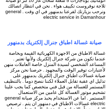
اتوماتيك بوتاجازات 5 شعلة سخان غاز 10 لتر او صيانة
ثلاجة نوفروست تكييف هواء . نحن في انتظار اتصالك
ونرحب بزيارتك لفرعنا بدمنهور في اي وقت . general
electric service in Damanhour
صيانة غسالة اطباق جنرال إلكتريك بدمنهور
غسالة الاطباق من الاجهزة الكهربائية القيمة وبخاصة
عندما تكون من شركة جنرال إلكتريك ولأنها تعتبر .
المساعد الشخصي لسيدة المنزل خاصة العاملات منهن
لأعتبارات توفير الوقت والمجهود . حرصنا نحن مركز
صيانة غسالات اطباق جنرال إلكتريك بدمنهور على
تذليل اي عقبة تقابل العملاء لكننا ننصح دوماً . بالتنظيف
المستمر للغسالة من قبل فني متخصص كما يجب علينا
تشحيم موتور الغسالة كل عامين من الاستعمال
المستمر . اما عن الاستخدام يحبذ مركز صيانة general
electric غسالات الاطباق في دمنهور ان يتم . ترصيص