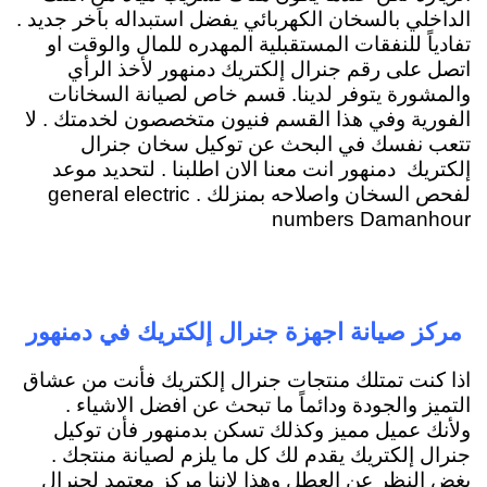
الداخلي بالسخان الكهربائي يفضل استبداله باَخر جديد .
تفادياً للنفقات المستقبلية المهدره للمال والوقت او
اتصل على رقم جنرال إلكتريك دمنهور لأخذ الرأي
والمشورة يتوفر لدينا. قسم خاص لصيانة السخانات
الفورية وفي هذا القسم فنيون متخصصون لخدمتك . لا
تتعب نفسك في البحث عن توكيل سخان جنرال
إلكتريك دمنهور انت معنا الان اطلبنا . لتحديد موعد
لفحص السخان واصلاحه بمنزلك . general electric
numbers Damanhour
مركز صيانة اجهزة جنرال إلكتريك في دمنهور
اذا كنت تمتلك منتجات جنرال إلكتريك فأنت من عشاق
التميز والجودة ودائماً ما تبحث عن افضل الاشياء .
ولأنك عميل مميز وكذلك تسكن بدمنهور فأن توكيل
جنرال إلكتريك يقدم لك كل ما يلزم لصيانة منتجك .
بغض النظر عن العطل وهذا لاننا مركز معتمد لجنرال