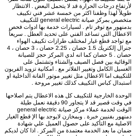
لأرتفاع درجات الحرارة قد لا يتحمل البعض . الانتظار
طويلاً لهذا وظفنا اكثر من خمسة عشر فني تكييف
متخصص بمركز صيانة general electric للتكييف
بدمنهور مع توفر تام . لسيارات خدمة بها ادوات فحص
الاعطال التي تساعد الفني على تحديد العطل . سريعاً
مع تواجد قطع غيار لمختلف طرازات تكييف الهواء
جنرال إلكتريك 1.5 حصان ، 2.25 حصان ، 3 حصان ، 4
حصان . 5 حصان كما انه لدي المركز حجز للصيانة
الوقائية بين فصل الصيف والشتاء وتشتمل على
الغسيل الكامل وتغيير الفلاتر مع . امكانية تزويد الفريون
للتكييف اما الاعطال مثل تغيير موتور الفانة الداخلية او
استبدال كباس التكييف كذلك تغيير مروحة .
الوحدة الخارجية للتكييف كل هذه الاعطال يتم اصلاحها
في وقت قصير قد لا يتجاور 90 دقيقة نعمل طيلة
الوقت لخدمة عملاء مركز صيانة general electric
دمنهور بفنيين خبرة . وبمخازن لايوجد بها الإ قطع الغيار
الاصلية مع التأكيد على حصول العميل علي شهادة
ضمان ما بعد الخدمة معتمدة من المركز . اذا كان لديكم