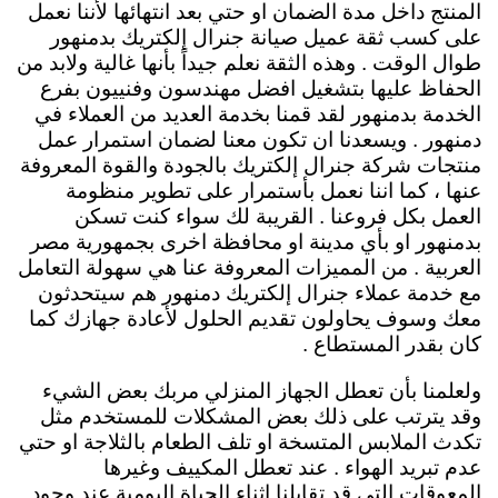
المنتج داخل مدة الضمان او حتي بعد انتهائها لأننا نعمل
على كسب ثقة عميل صيانة جنرال إلكتريك بدمنهور
طوال الوقت . وهذه الثقة نعلم جيداً بأنها غالية ولابد من
الحفاظ عليها بتشغيل افضل مهندسون وفنييون بفرع
الخدمة بدمنهور لقد قمنا بخدمة العديد من العملاء في
دمنهور . ويسعدنا ان تكون معنا لضمان استمرار عمل
منتجات شركة جنرال إلكتريك بالجودة والقوة المعروفة
عنها ، كما اننا نعمل بأستمرار على تطوير منظومة
العمل بكل فروعنا . القريبة لك سواء كنت تسكن
بدمنهور او بأي مدينة او محافظة اخرى بجمهورية مصر
العربية . من المميزات المعروفة عنا هي سهولة التعامل
مع خدمة عملاء جنرال إلكتريك دمنهور هم سيتحدثون
معك وسوف يحاولون تقديم الحلول لأعادة جهازك كما
كان بقدر المستطاع .
ولعلمنا بأن تعطل الجهاز المنزلي مربك بعض الشيء
وقد يترتب على ذلك بعض المشكلات للمستخدم مثل
تكدث الملابس المتسخة او تلف الطعام بالثلاجة او حتي
عدم تبريد الهواء . عند تعطل المكييف وغيرها
المعوقات التي قد تقابلنا اثناء الحياة اليومية عند وجود