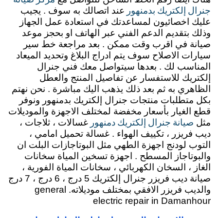
جنرال إلكتريك بدمنهور
عند اتصالك به سوف . يجيب
عليك اخصائيون لمساعدتك في استعادة عمل الجهاز
وذلك بتقديم الدعم الفني عبر الهاتف او بحجز موعد
صيانة في اقرب وقت ممكن . بعد مراجعة خط سير
سيارات الاصلاح سوف يتم ادراج البلاغ وتحديد الميعاد
المناسب لك . بعدها سيتواصل معك فني جنرال
إلكتريك للاستفسار عن تفاصيل المنتج والعطل
الظاهري به ثم بعد ذلك يذهب اليك مباشرة . نحن نهتم
بكل متطلبات منتجات جنرال إلكتريك بدمنهور ونوفر
قطع الغيار بأسعار مخفضة لمختلف الاجهزة والموديلات
صيانة جنرال إلكتريك دمنهور
مثل
غسالات ، ثلاجات ،
ديب فريزر ، تكييف الهواء . غسالة تحميل امامي ،
التوب لودنج اجهزة الطهي مثل البوتاجازات البلت ان
والبوتاجاز المسطح . اجهزة تسخين المياة سخانات
الغاز ، السخان الكهربائي ، سخانات المياة الفورية ،
صيانة ديب فريزر جنرال إلكتريك 5 درج ، 6 درج ، 7 درج
والديب فريزر الافقي بمختلف موديلاته. general
electric repair in Damanhour