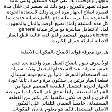
بالجهاز وعواقب ذلك على جودة التشغيل والتي غالباً
سوف تظهر بالتدريج . ومع ذلك قد نضطر في خلال مدة
قصيرة اصلاح الجهاز مرة اخري وذلك لأستعادة الجودة
المفقودة مما يترتب عليه دفع تكاليف صيانة جديدة لما
كل هذه المشقة ولماذا نضيع الوقت والمال والمجهود .
لماذا لا نتعامل مباشرة مع مركز صيانة general
electric دمنهور المعتمد والذي لديه غالبية قطع الغيار
الاصلية لماركة جنرال إلكتريك
هل تود معرفة فوائد الاصلاح بالمكونات الاصلية
اولاً سوف تقوم باصلاح العطل مرة واحدة بحد ادني
خمس سنوات عند الاستخدام المعتدل وثلاث سنوات
عند الاستخدام المفرط . ثانياً لن تدفع قيمة استبدال
قطعة الغيار مرتين بل ستكون مرة واحدة . ثالثاً عودة
الجهاز لجودة التشغيل الطبيعية المصمم عليها من
الشركة المصنعه . رابعاً تفادي تلف المكونات المرتبطة
الاخري والذي قد تكون تكلفتها اكثر بكثير من القطعة
المستبدلة . خامساً الضمان التلقائي على المكون
الاصلي المستبدل فكما هو معلوم لنا بأن المكونات