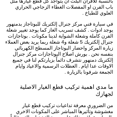
بالنسبة للافران البلت ان يتواجد كل قطع غيارها مثل
باب الفرن او المفصلات الغطاء الزجاجي الحراري
العلوي للطباخ .
في سيارة فني مركز جنرال إلكتريك للبوتاجاز بدمنهور
يوجد ادوات . كشف تسريب الغاز كما يوجد تغيير شعلة
الفرن كاملة وشعلة الشواية لدينا مكونات . بوتاجازات
جنرال إلكتريك 5 شعلة و4 شعلة ربما يريد بعض العملاء
زيارة المركز واحضار البوتاجاز المسطح الكهربائي
بنفسه نحن . بورش اصلاح البوتاجازات مركز جنرال
إلكتريك دمنهور نتشرف دائماً بزيارتكم لنا في جميع
الاوقات عدا ايام . العطلات الرسمية والاعياد وايام
الجمعة شرفونا بالزيارة .
ما مدي اهمية تركيب قطع الغيار الاصلية
لجهازك
من الضروري معرفة تداعيات تركيب قطع غيار
مغشوشة وتأثيرها المباشر على المكونات الاخري