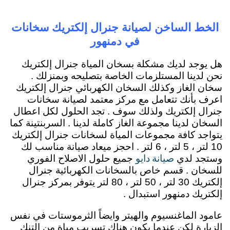
الخط الساخن لصيانة جنرال إلكتريك سخانات
في دمنهور
هل يوجد لديك مشكلة بسخان المياة جنرال إلكتريك
نحن لدينا المستلزمات الخاصة بتصليحه وبمنزلك .
سخان الغاز وكذلك السخان الكهربائي جنرال إلكتريك
اعرف بأنك تتعامل مع مركز معتمد لصيانة سخانات
جنرال إلكتريك ولذلك سوف . تجد الحلول لكل اعطال
السخان لدينا مجموعة الغاز كاملة لدينا . السربنتينة كما
يتواجد كافة مجموعات المياة لسخانات جنرال إلكتريك
10 لتر ، 5 لتر ، 6 لتر . احجز ميعاد صيانة مناسب لك
صيانة دايو
وستجد لدي
جميع حلول الاصلاح الفوري
للسخان . قسم خاص بالسخانات الكهربائية جنرال
إلكتريك 30 لتر ، 50 لتر ، 80 لتر يتوفر بمركز جنرال
إلكتريك دمنهور استبدال .
عامود الماغنسيوم والهيتر وايضاً الثرموستات في نفس
الزيارة لكن عندما يكون هناك تسريب مياة من التنك