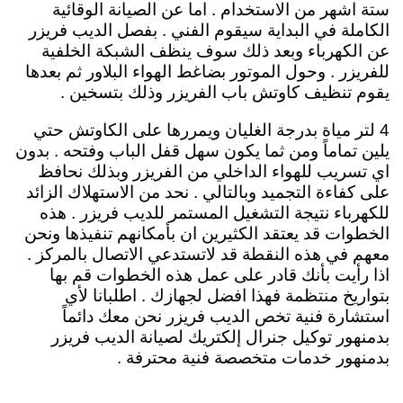
ستة اشهر من الاستخدام . اما عن الصيانة الوقائية
الكاملة في البداية سيقوم الفني . بفصل الديب فريزر
عن الكهرباء وبعد ذلك سوف ينظف الشبكة الخلفية
للفريزر . وحول الموتور بضاغط الهواء البلاور ثم بعدها
يقوم تنظيف كاوتش باب الفريزر وذلك بتسخين .
4 لتر مياة بدرجة الغليان ويمررها على الكاوتش حتي
يلين تماماً ومن ثما يكون سهل قفل الباب وفتحه . بدون
اي تسريب للهواء الداخلي من الفريزر وبذلك نحافظ
على كفاءة التجميد وبالتالي . نحد من الاستهلاك الزائد
للكهرباء نتيجة التشغيل المستمر للديب فريزر . هذه
الخطوات قد يعتقد الكثيرين ان بأمكانهم تنفيذها ونحن
معهم في هذه النقطة قد لاتستدعي الاتصال بالمركز .
اذا رأيت بأنك قادر على عمل هذه الخطوات قم بها
بتواريخ منتظمة فهذا افضل لجهازك . اطلبانا لأي
استشارة فنية تخص الديب فريزر نحن معك دائماً
بدمنهور توكيل جنرال إلكتريك لصيانة الديب فريزر
بدمنهور خدمات متخصصة فنية محترفة .