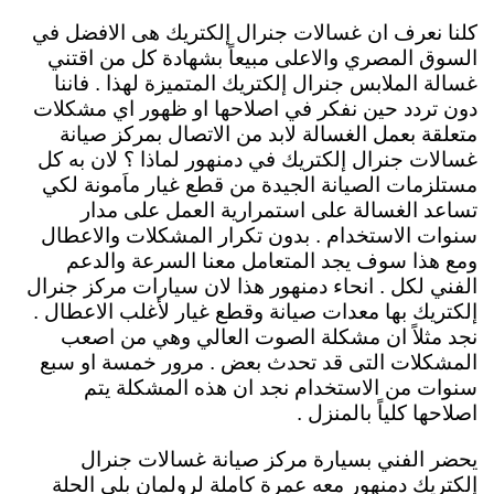
كلنا نعرف ان غسالات جنرال إلكتريك هى الافضل في
السوق المصري والاعلى مبيعاً بشهادة كل من اقتني
غسالة الملابس جنرال إلكتريك المتميزة لهذا . فاننا
دون تردد حين نفكر في اصلاحها او ظهور اي مشكلات
متعلقة بعمل الغسالة لابد من الاتصال بمركز صيانة
غسالات جنرال إلكتريك في دمنهور لماذا ؟ لان به كل
مستلزمات الصيانة الجيدة من قطع غيار ماَمونة لكي
تساعد الغسالة على استمرارية العمل على مدار
سنوات الاستخدام . بدون تكرار المشكلات والاعطال
ومع هذا سوف يجد المتعامل معنا السرعة والدعم
الفني لكل . انحاء دمنهور هذا لان سيارات مركز جنرال
إلكتريك بها معدات صيانة وقطع غيار لأغلب الاعطال .
نجد مثلاً ان مشكلة الصوت العالي وهي من اصعب
المشكلات التى قد تحدث بعض . مرور خمسة او سبع
سنوات من الاستخدام نجد ان هذه المشكلة يتم
اصلاحها كلياً بالمنزل .
يحضر الفني بسيارة مركز صيانة غسالات جنرال
إلكتريك دمنهور معه عمرة كاملة لرولمان بلي الحلة