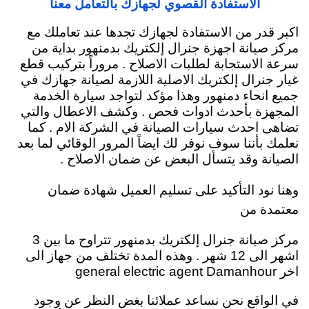
الاستفادة القصوي لجهازك بالتعامل معنا
اكبر قدر من الاستفادة لجهازك تجدها عند تعاملك مع
مركز صيانة اجهزة جنرال إلكتريك بدمنهور بداية من
سرعة الاستجابة لطلبات الاصلاح . مروراً بتركيب قطع
غيار جنرال إلكتريك الاصلية اللازمة لصيانة جهازك في
جميع انحاء دمنهور وهذا مؤكد لتواجد سيارة الخدمة
المجهزة بأحدث ادوات فحص . وكشف الاعطال والتي
تضاهى احدث سيارات الصيانة في الشركة الام . كما
نعلمك بأننا سوف نوفر لك ايضاً المرور الوقائي لما بعد
الصيانة وقد يتسأل البعض عن ضمان الاصلاح .
وهنا نود التأكيد على تسليم العميل شهادة ضمان
معتمدة من
مركز صيانة جنرال إلكتريك بدمنهور تتراوح ما بين 3
اشهر الى 12 شهر . وهذه المدة تختلف من جهاز الى
اخر general electric agent Damanhour
في الواقع نحن نساعد عملائنا بغض النظر عن وجود