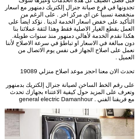
قبل فصل الصيف كل هذه الخدمات وغيرها سوف
تجدونها في فرع صيانة جنرال إلكتريك دمنهور مع اسعار
منخفضة نسبياً عن اي مركز اخر . على الرغم من
التأكيد على خفض اسعار الخدمة لدينا . نؤكد ايضاً على
العمل بقطع الغيار الاصلية فقط وهذا لثقة عملائنا بنا
هكذا نقدم الخدمة لأهالي دمنهور منذ سنوات طويلة.
دون مبالغة في الاسعار او تباطؤ في سرعة الاصلاح لأننا
نعمل على اصلاح الجهاز فى نفس يوم الاتصال من
العميل .
تحدث الان معنا احجز موعد اصلاح منزلي 19089
على رقم الخط الساخن لصيانة جنرال إلكتريك بدمنهور
وتعرف على المزيد حول كيفية الاعتناء بجهازك تحدث
مع فريقنا الفني . general electric Damanhour