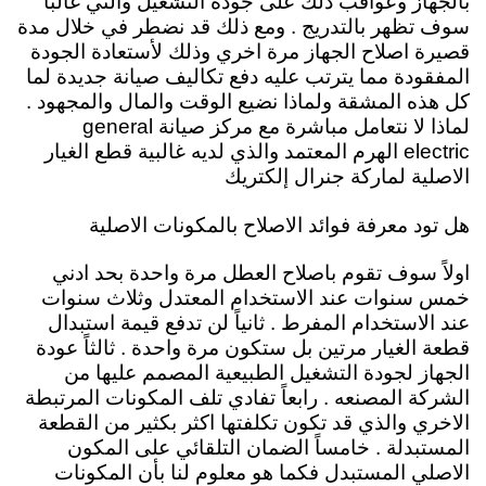
بالجهاز وعواقب ذلك على جودة التشغيل والتي غالباً
سوف تظهر بالتدريج . ومع ذلك قد نضطر في خلال مدة
قصيرة اصلاح الجهاز مرة اخري وذلك لأستعادة الجودة
المفقودة مما يترتب عليه دفع تكاليف صيانة جديدة لما
كل هذه المشقة ولماذا نضيع الوقت والمال والمجهود .
لماذا لا نتعامل مباشرة مع مركز صيانة general
electric الهرم المعتمد والذي لديه غالبية قطع الغيار
الاصلية لماركة جنرال إلكتريك
هل تود معرفة فوائد الاصلاح بالمكونات الاصلية
اولاً سوف تقوم باصلاح العطل مرة واحدة بحد ادني
خمس سنوات عند الاستخدام المعتدل وثلاث سنوات
عند الاستخدام المفرط . ثانياً لن تدفع قيمة استبدال
قطعة الغيار مرتين بل ستكون مرة واحدة . ثالثاً عودة
الجهاز لجودة التشغيل الطبيعية المصمم عليها من
الشركة المصنعه . رابعاً تفادي تلف المكونات المرتبطة
الاخري والذي قد تكون تكلفتها اكثر بكثير من القطعة
المستبدلة . خامساً الضمان التلقائي على المكون
الاصلي المستبدل فكما هو معلوم لنا بأن المكونات