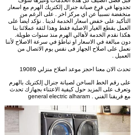
قبل فصل الصيف كل هذه الخدمات وغيرها سوف
تجدونها في فرع صيانة جنرال إلكتريك الهرم مع اسعار
منخفضة نسبياً عن اي مركز اخر . على الرغم من
التأكيد على خفض اسعار الخدمة لدينا . نؤكد ايضاً على
العمل بقطع الغيار الاصلية فقط وهذا لثقة عملائنا بنا
هكذا نقدم الخدمة لأهالي الهرم منذ سنوات طويلة.
دون مبالغة في الاسعار او تباطؤ في سرعة الاصلاح لأننا
نعمل على اصلاح الجهاز فى نفس يوم الاتصال من
العميل .
تحدث الان معنا احجز موعد اصلاح منزلي 19089
على رقم الخط الساخن لصيانة جنرال إلكتريك بالهرم
وتعرف على المزيد حول كيفية الاعتناء بجهازك تحدث
مع فريقنا الفني . general electric alharam