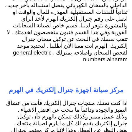
الداخلي بالسخان الكهربائي يفضل استبداله باَخر جديد .
تفادياً للنفقات المستقبلية المهدره للمال والوقت او
اتصل على رقم جنرال إلكتريك الهرم لأخذ الرأي
والمشورة يتوفر لدينا. قسم خاص لصيانة السخانات
الفورية وفي هذا القسم فنيون متخصصون لخدمتك . لا
تتعب نفسك في البحث عن توكيل سخان جنرال
إلكتريك الهرم انت معنا الان اطلبنا . لتحديد موعد
لفحص السخان واصلاحه بمنزلك . general electric
numbers alharam
مركز صيانة اجهزة جنرال إلكتريك في الهرم
اذا كنت تمتلك منتجات جنرال إلكتريك فأنت من عشاق
التميز والجودة ودائماً ما تبحث عن افضل الاشياء .
ولأنك عميل مميز وكذلك تسكن بالهرم فأن توكيل
جنرال إلكتريك يقدم لك كل ما يلزم لصيانة منتجك .
بغض النظر عن العطل وهذا لاننا مركز معتمد لجنرال