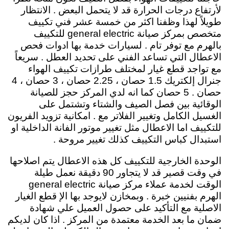
لأرتفاع درجات الحرارة قد لا يتحمل البعض . الانتظار
طويلاً لهذا وظفنا اكثر من خمسة عشر فني تكييف
متخصص بمركز صيانة general electric للتكييف
بالهرم مع توفر تام . لسيارات خدمة بها ادوات فحص
الاعطال التي تساعد الفني على تحديد العطل . سريعاً
مع تواجد قطع غيار لمختلف طرازات تكييف الهواء
جنرال إلكتريك 1.5 حصان ، 2.25 حصان ، 3 حصان ، 4
حصان . 5 حصان كما انه لدي المركز حجز للصيانة
الوقائية بين فصل الصيف والشتاء وتشتمل على
الغسيل الكامل وتغيير الفلاتر مع . امكانية تزويد الفريون
للتكييف اما الاعطال مثل تغيير موتور الفانة الداخلية او
استبدال كباس التكييف كذلك تغيير مروحة .
الوحدة الخارجية للتكييف كل هذه الاعطال يتم اصلاحها
في وقت قصير قد لا يتجاور 90 دقيقة نعمل طيلة
الوقت لخدمة عملاء مركز صيانة general electric
الهرم بفنيين خبرة . وبمخازن لايوجد بها الإ قطع الغيار
الاصلية مع التأكيد على حصول العميل علي شهادة
ضمان ما بعد الخدمة معتمدة من المركز . اذا كان لديكم