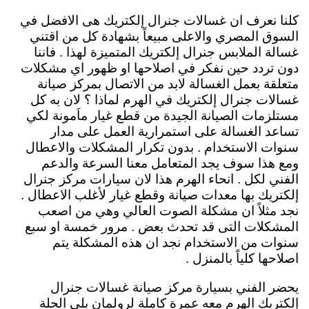
كلنا نعرف ان غسالات جنرال إلكتريك هى الافضل في
السوق المصري والاعلى مبيعاً بشهادة كل من اقتني
غسالة الملابس جنرال إلكتريك المتميزة لهذا . فاننا
دون تردد حين نفكر في اصلاحها او ظهور اي مشكلات
متعلقة بعمل الغسالة لابد من الاتصال بمركز صيانة
غسالات جنرال إلكتريك في الهرم لماذا ؟ لان به كل
مستلزمات الصيانة الجيدة من قطع غيار ماَمونة لكي
تساعد الغسالة على استمرارية العمل على مدار
سنوات الاستخدام . بدون تكرار المشكلات والاعطال
ومع هذا سوف يجد المتعامل معنا السرعة والدعم
الفني لكل . انحاء الهرم هذا لان سيارات مركز جنرال
إلكتريك بها معدات صيانة وقطع غيار لأغلب الاعطال .
نجد مثلاً ان مشكلة الصوت العالي وهي من اصعب
المشكلات التى قد تحدث بعض . مرور خمسة او سبع
سنوات من الاستخدام نجد ان هذه المشكلة يتم
اصلاحها كلياً بالمنزل .
يحضر الفني بسيارة مركز صيانة غسالات جنرال
إلكتريك الهرم معه عمرة كاملة لرولمان بلي الحلة