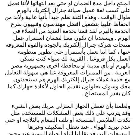
المنتج داخل مدة الضمان او حتي بعد انتهائها لأننا نعمل
على كسب ثقة عميل صيانة جنرال إلكتريك بالهرم
طوال الوقت . وهذه الثقة نعلم جيداً بأنها غالية ولابد من
الحفاظ عليها بتشغيل افضل مهندسون وفنييون بفرع
الخدمة بالهرم لقد قمنا بخدمة العديد من العملاء في
الهرم . ويسعدنا ان تكون معنا لضمان استمرار عمل
منتجات شركة جنرال إلكتريك بالجودة والقوة المعروفة
عنها ، كما اننا نعمل بأستمرار على تطوير منظومة
العمل بكل فروعنا . القريبة لك سواء كنت تسكن
بالهرم او بأي مدينة او محافظة اخرى بجمهورية مصر
العربية . من المميزات المعروفة عنا هي سهولة التعامل
مع خدمة عملاء جنرال إلكتريك الهرم هم سيتحدثون
معك وسوف يحاولون تقديم الحلول لأعادة جهازك كما
كان بقدر المستطاع .
ولعلمنا بأن تعطل الجهاز المنزلي مربك بعض الشيء
وقد يترتب على ذلك بعض المشكلات للمستخدم مثل
تكدث الملابس المتسخة او تلف الطعام بالثلاجة او حتي
عدم تبريد الهواء . عند تعطل المكييف وغيرها
المعوقات التي قد تقابلنا اثناء الحياة اليومية عند وجود