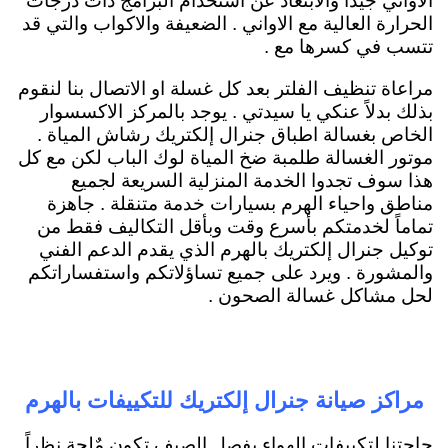
الاواني جيداً والابتعاد عن استخدام البرامج ذات درجات
الحرارة العالية مع الاواني . الضعيفة والاكواب والتي قد
تتسب في كسرها مع .
مراعاة تنظيف الفلتر بعد كل غسلة او الاتصال بنا لنقوم
بذلك بدلاً عنكي يا سيدتي . يوجد بالمركز الاكسسوار
الخاص بغسالة اطباق جنرال إلكتريك رشاش المياة .
موتور الغسالة طلمبة ضخ المياة لوك الباب لكن مع كل
هذا سوف تجدوا الخدمة المنزلية السريعة لجميع
مناطق واحياء الهرم بسيارات خدمة متنقلة . جاهزة
تماماً لخدمتكم بأسرع وقت وبأقل التكاليف فقط من
توكيل جنرال إلكتريك بالهرم الذي يقدم الدعم الفني
والمشورة . ويرد على جميع تساؤلاتكم واستفساراتكم
لحل مشاكل غسالة الصحون .
مراكز صيانة جنرال إلكتريك للتكييفات بالهرم
حاجتنا لتكييفات الهواء بفصل الصيف تكون مٌلحة نظراً