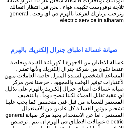
اتوماتيك بوتاجازات 5 شعلة سخان غاز 10 لتر او صيانة
ثلاجة نوفروست تكييف هواء . نحن في انتظار اتصالك
ونرحب بزيارتك لفرعنا بالهرم في اي وقت . general
electric service in alharam
صيانة غسالة اطباق جنرال إلكتريك بالهرم
غسالة الاطباق من الاجهزة الكهربائية القيمة وبخاصة
عندما تكون من شركة جنرال إلكتريك ولأنها تعتبر .
المساعد الشخصي لسيدة المنزل خاصة العاملات منهن
لأعتبارات توفير الوقت والمجهود . حرصنا نحن مركز
صيانة غسالات اطباق جنرال إلكتريك بالهرم على تذليل
اي عقبة تقابل العملاء لكننا ننصح دوماً . بالتنظيف
المستمر للغسالة من قبل فني متخصص كما يجب علينا
تشحيم موتور الغسالة كل عامين من الاستعمال
المستمر . اما عن الاستخدام يحبذ مركز صيانة general
electric غسالات الاطباق في الهرم ان يتم . ترصيص