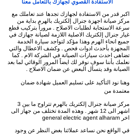
الاستفادة القصوي لجهازك بالتعامل معنا
اكبر قدر من الاستفادة لجهازك تجدها عند تعاملك مع
مركز صيانة اجهزة جنرال إلكتريك بالهرم بداية من
سرعة الاستجابة لطلبات الاصلاح . مروراً بتركيب قطع
غيار جنرال إلكتريك الاصلية اللازمة لصيانة جهازك في
جميع انحاء الهرم وهذا مؤكد لتواجد سيارة الخدمة
المجهزة بأحدث ادوات فحص . وكشف الاعطال والتي
تضاهى احدث سيارات الصيانة في الشركة الام . كما
نعلمك بأننا سوف نوفر لك ايضاً المرور الوقائي لما بعد
الصيانة وقد يتسأل البعض عن ضمان الاصلاح .
وهنا نود التأكيد على تسليم العميل شهادة ضمان
معتمدة من
مركز صيانة جنرال إلكتريك بالهرم تتراوح ما بين 3
اشهر الى 12 شهر . وهذه المدة تختلف من جهاز الى
اخر general electric agent alharam
في الواقع نحن نساعد عملائنا بغض النظر عن وجود