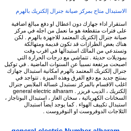
الاستبدال متاح بمركز صيانة جنرال إلكتريك بالهرم
استقرار اداء جهازك دون اعطال او دفع مبالغ اضافية
على فترات متقطعة هو ما نعمل من اجله في مركز
صيانة جنرال إلكتريك المعتمد للاجهزة بالهرم . لكن
هناك بعض الطرازات قد تكون قديمة ومتهالكة
وتستدعي من المالك استبدالها في اقرب وقت
بموديلات حديثة . تتماشي مع درجات الحرارة التي
اصبحت مرتفعة نسبياً عن السنوات الماضية . في توكيل
جنرال إلكتريك المعتمد بالهرم امكانية استبدال جهازك
بمنتج جديد مع دفع الفرق وهذه الميزة . تتواجد في
اغلب الاقسام بالمركز نستبدل غسالة الملابس جنرال
إلكتريك ، الديب فريزر .
general electric alharam
السخانات الكهربائية
، سخان الغاز ، استبدال البوتاجاز ،
استبدال تكييف الهواء . كما يوجد ايضاً استبدال
الثلاجات الدوفروست او النوفروست .
general electric Number alharam