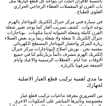
بالنسبة للافران البلت ان يتواجد كل قطع غيارها مثل
باب الفرن او المفصلات الغطاء الزجاجي الحراري
العلوي للطباخ .
في سيارة فني مركز جنرال إلكتريك للبوتاجاز بالهرم
يوجد ادوات . كشف تسريب الغاز كما يوجد تغيير شعلة
الفرن كاملة وشعلة الشواية لدينا مكونات . بوتاجازات
جنرال إلكتريك 5 شعلة و4 شعلة ربما يريد بعض العملاء
زيارة المركز واحضار البوتاجاز المسطح الكهربائي
بنفسه نحن . بورش اصلاح البوتاجازات مركز جنرال
إلكتريك الهرم نتشرف دائماً بزيارتكم لنا في جميع
الاوقات عدا ايام . العطلات الرسمية والاعياد وايام
الجمعة شرفونا بالزيارة .
ما مدي اهمية تركيب قطع الغيار الاصلية
لجهازك
من الضروري معرفة تداعيات تركيب قطع غيار
مغشوشة وتأثيرها المباشر على المكونات الاخري