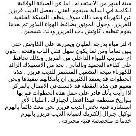
ستة اشهر من الاستخدام . اما عن الصيانة الوقائية
الكاملة في البداية سيقوم الفني . بفصل الديب فريزر
عن الكهرباء وبعد ذلك سوف ينظف الشبكة الخلفية
للفريزر . وحول الموتور بضاغط الهواء البلاور ثم بعدها
يقوم تنظيف كاوتش باب الفريزر وذلك بتسخين .
4 لتر مياة بدرجة الغليان ويمررها على الكاوتش حتي
يلين تماماً ومن ثما يكون سهل قفل الباب وفتحه . بدون
اي تسريب للهواء الداخلي من الفريزر وبذلك نحافظ
على كفاءة التجميد وبالتالي . نحد من الاستهلاك الزائد
للكهرباء نتيجة التشغيل المستمر للديب فريزر . هذه
الخطوات قد يعتقد الكثيرين ان بأمكانهم تنفيذها ونحن
معهم في هذه النقطة قد لاتستدعي الاتصال بالمركز .
اذا رأيت بأنك قادر على عمل هذه الخطوات قم بها
بتواريخ منتظمة فهذا افضل لجهازك . اطلبانا لأي
استشارة فنية تخص الديب فريزر نحن معك دائماً بالهرم
توكيل جنرال إلكتريك لصيانة الديب فريزر بالهرم
خدمات متخصصة فنية محترفة .