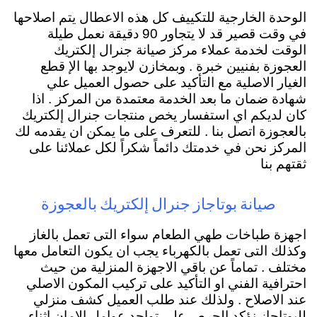
الوحدة الخارجية للتكييف كل هذه الاعطال يتم اصلاحها
في وقت قصير قد لا يتجاور 90 دقيقة نعمل طيلة
الوقت لخدمة عملاء مركز صيانة جنرال إلكتريك
العجوزة بفنيين خبرة . وبمخازن لايوجد بها الإ قطع
الغيار الاصلية مع التأكيد على حصول العميل علي
شهادة ضمان ما بعد الخدمة معتمدة من المركز . اذا
كان لديكم اي استفسار يخص منتجات جنرال إلكتريك
بالعجوزة اتصل بنا . للتعرف على ما يمكن ان يقدمه لك
المركز نحن في خدمتك دائماً شكراً لكل عملائنا على
ثقتهم بنا
صيانة بوتاجاز جنرال إلكتريك بالعجوزة
اجهزة طباخات طهي الطعام سواء التى تعمل بالغاز
وكذلك التى تعمل بالكهرباء يجب ان يكون التعامل معها
مختلف . تماماً عن باقي الاجهزة المنزلية من حيث
احترافية الفني او التأكيد على تركيب المكون الاصلي
عند الاصلاح . ولذلك عند طلب العميل كشف منزلي
للبوتاجاز نؤكد الحرص على تواجد عوامل الامان اثناء