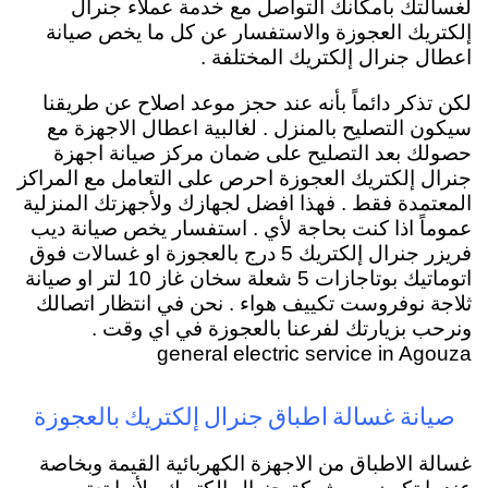
لغسالتك بأمكانك التواصل مع خدمة عملاء جنرال
إلكتريك العجوزة والاستفسار عن كل ما يخص صيانة
اعطال جنرال إلكتريك المختلفة .
لكن تذكر دائماً بأنه عند حجز موعد اصلاح عن طريقنا
سيكون التصليح بالمنزل . لغالبية اعطال الاجهزة مع
حصولك بعد التصليح على ضمان مركز صيانة اجهزة
جنرال إلكتريك العجوزة احرص على التعامل مع المراكز
المعتمدة فقط . فهذا افضل لجهازك ولأجهزتك المنزلية
عموماً اذا كنت بحاجة لأي . استفسار يخص صيانة ديب
فريزر جنرال إلكتريك 5 درج بالعجوزة او غسالات فوق
اتوماتيك بوتاجازات 5 شعلة سخان غاز 10 لتر او صيانة
ثلاجة نوفروست تكييف هواء . نحن في انتظار اتصالك
ونرحب بزيارتك لفرعنا بالعجوزة في اي وقت .
general electric service in Agouza
صيانة غسالة اطباق جنرال إلكتريك بالعجوزة
غسالة الاطباق من الاجهزة الكهربائية القيمة وبخاصة