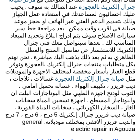
جنرال إلكتريك بالعجوزة
عند اتصالك به سوف . يجيب
عليك اخصائيون لمساعدتك في استعادة عمل الجهاز
وذلك بتقديم الدعم الفني عبر الهاتف او بحجز موعد
صيانة في اقرب وقت ممكن . بعد مراجعة خط سير
سيارات الاصلاح سوف يتم ادراج البلاغ وتحديد الميعاد
المناسب لك . بعدها سيتواصل معك فني جنرال
إلكتريك للاستفسار عن تفاصيل المنتج والعطل
الظاهري به ثم بعد ذلك يذهب اليك مباشرة . نحن نهتم
بكل متطلبات منتجات جنرال إلكتريك بالعجوزة ونوفر
قطع الغيار بأسعار مخفضة لمختلف الاجهزة والموديلات
صيانة جنرال إلكتريك العجوزة
مثل
غسالات ، ثلاجات ،
ديب فريزر ، تكييف الهواء . غسالة تحميل امامي ،
التوب لودنج اجهزة الطهي مثل البوتاجازات البلت ان
والبوتاجاز المسطح . اجهزة تسخين المياة سخانات
الغاز ، السخان الكهربائي ، سخانات المياة الفورية ،
صيانة ديب فريزر جنرال إلكتريك 5 درج ، 6 درج ، 7 درج
والديب فريزر الافقي بمختلف موديلاته. general
electric repair in Agouza