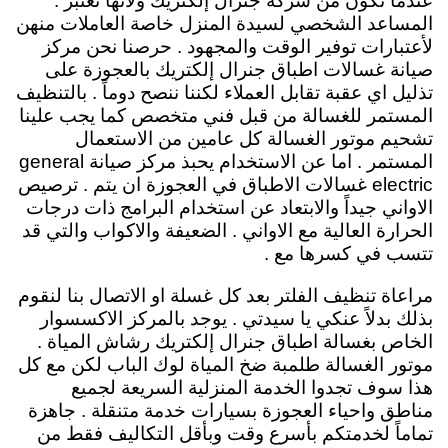
عندما تكون من شركة جنرال إلكتريك ولأنها تعتبر .
المساعد الشخصي لسيدة المنزل خاصة العاملات منهن
لأعتبارات توفير الوقت والمجهود . حرصنا نحن مركز
صيانة غسالات اطباق جنرال إلكتريك بالعجوزة على
تذليل اي عقبة تقابل العملاء لكننا ننصح دوماً . بالتنظيف
المستمر للغسالة من قبل فني متخصص كما يجب علينا
تشحيم موتور الغسالة كل عامين من الاستعمال
المستمر . اما عن الاستخدام يحبذ مركز صيانة general
electric غسالات الاطباق في العجوزة ان يتم . ترصيص
الاواني جيداً والابتعاد عن استخدام البرامج ذات درجات
الحرارة العالية مع الاواني . الضعيفة والاكواب والتي قد
تتسب في كسرها مع .
مراعاة تنظيف الفلتر بعد كل غسلة او الاتصال بنا لنقوم
بذلك بدلاً عنكي يا سيدتي . يوجد بالمركز الاكسسوار
الخاص بغسالة اطباق جنرال إلكتريك رشاش المياة .
موتور الغسالة طلمبة ضخ المياة لوك الباب لكن مع كل
هذا سوف تجدوا الخدمة المنزلية السريعة لجميع
مناطق واحياء العجوزة بسيارات خدمة متنقلة . جاهزة
تماماً لخدمتكم بأسرع وقت وبأقل التكاليف فقط من