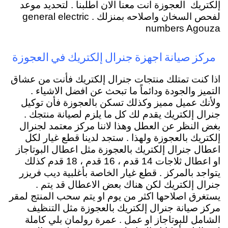
إلكتريك العجوزة انت معنا الان اطلبنا . لتحديد موعد
لفحص السخان واصلاحه بمنزلك . general electric
numbers Agouza
مركز صيانة اجهزة جنرال إلكتريك في العجوزة
اذا كنت تمتلك منتجات جنرال إلكتريك فأنت من عشاق
التميز والجودة ودائماً ما تبحث عن افضل الاشياء .
ولأنك عميل مميز وكذلك تسكن بالعجوزة فأن توكيل
جنرال إلكتريك يقدم لك كل ما يلزم لصيانة منتجك .
بغض النظر عن العطل وهذا لاننا مركز معتمد لجنرال
إلكتريك بالعجوزة ولهذا . ستجد لدينا قطع غيار لكل
اعطال جنرال إلكتريك بالعجوزة مثل اعطال البوتاجاز
او اعطال ثلاجات 14 قدم ، 16 قدم ، 18 قدم كذلك
يتواجد بالمركز . قطع غيار الخاصة بأغلبية ديب فريزر
جنرال إلكتريك لكن هناك بعض الاعطال قد يتم .
يستغرق اصلاحها اكثر من يوم او يتم سحب المنتج لمقر
مركز صيانة جنرال إلكتريك بالعجوزة مثل التنظيف
الشامل للبوتاجاز او عمل . عمرة رولمان بلي كاملة