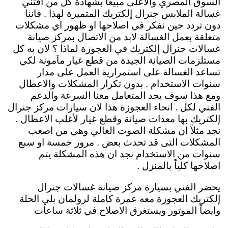
السوق المصري والاعلى مبيعاً بشهادة كل من اقتني
غسالة الملابس جنرال إلكتريك المتميزة لهذا . فاننا
دون تردد حين نفكر في اصلاحها او ظهور اي مشكلات
متعلقة بعمل الغسالة لابد من الاتصال بمركز صيانة
غسالات جنرال إلكتريك في العجوزة لماذا ؟ لان به كل
مستلزمات الصيانة الجيدة من قطع غيار ماَمونة لكي
تساعد الغسالة على استمرارية العمل على مدار
سنوات الاستخدام . بدون تكرار المشكلات والاعطال
ومع هذا سوف يجد المتعامل معنا السرعة والدعم
الفني لكل . انحاء العجوزة هذا لان سيارات مركز جنرال
إلكتريك بها معدات صيانة وقطع غيار لأغلب الاعطال .
نجد مثلاً ان مشكلة الصوت العالي وهي من اصعب
المشكلات التى قد تحدث بعض . مرور خمسة او سبع
سنوات من الاستخدام نجد ان هذه المشكلة يتم
اصلاحها كلياً بالمنزل .
يحضر الفني بسيارة مركز صيانة غسالات جنرال
إلكتريك العجوزة معه عمرة كاملة لرولمان بلي الحلة
وايضاً الموتور ويستغرق الاصلاح في ثلاثة ساعات