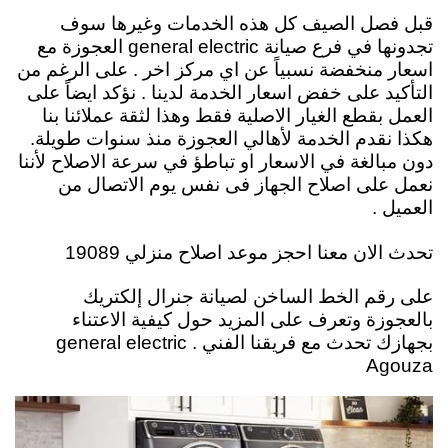
قبل فصل الصيف كل هذه الخدمات وغيرها سوف
تجدونها في فرع صيانة general electric العجوزة مع
اسعار منخفضة نسبياً عن اي مركز اخر . على الرغم من
التأكيد على خفض اسعار الخدمة لدينا . نؤكد ايضاً على
العمل بقطع الغيار الاصلية فقط وهذا لثقة عملائنا بنا
هكذا نقدم الخدمة لأهالي العجوزة منذ سنوات طويلة.
دون مبالغة في الاسعار او تباطؤ في سرعة الاصلاح لأننا
نعمل على اصلاح الجهاز فى نفس يوم الاتصال من
العميل .
تحدث الان معنا احجز موعد اصلاح منزلي 19089
على رقم الخط الساخن لصيانة جنرال إلكتريك
بالعجوزة وتعرف على المزيد حول كيفية الاعتناء
بجهازك تحدث مع فريقنا الفني . general electric
Agouza