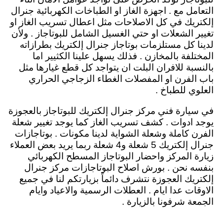
التعامل مع . اجهزة الغاز او الطباخات الكهربائية جنرال
إلكتريك في كل الاصلاحات مثل اعطال تسريب الغاز او
تغيير الشعلات او حتي الغسيل الشامل للبوتاجاز . ولأن
لدينا كل مستلزمات بوتاجاز جنرال إلكتريك بطرازاته
المختلفة بالمخازن . فذلك يسهل علينا الكثيير اما
بالنسبة للافران البلت ان يتواجد كل قطع غيارها مثل
باب الفرن او المفصلات الغطاء الزجاجي الحراري
العلوي للطباخ .
في سيارة فني مركز جنرال إلكتريك للبوتاجاز بالعجوزة
يوجد ادوات . كشف تسريب الغاز كما يوجد تغيير شعلة
الفرن كاملة وشعلة الشواية لدينا مكونات . بوتاجازات
جنرال إلكتريك 5 شعلة و4 شعلة ربما يريد بعض العملاء
زيارة المركز واحضار البوتاجاز المسطح الكهربائي
بنفسه نحن . بورش اصلاح البوتاجازات مركز جنرال
إلكتريك العجوزة نتشرف دائماً بزيارتكم لنا في جميع
الاوقات عدا ايام . العطلات الرسمية والاعياد وايام
الجمعة شرفونا بالزيارة .