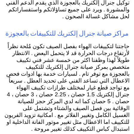
توكيل جنرال إلكتريك بالعجوزة الذي يقدم الدعم الفني
والمشورة . ويرد على جميع تساؤلاتكم واستفساراتكم
لحل مشاكل غسالة الصحون .
مراكز صيانة جنرال إلكتريك للتكييفات بالعجوزة
حاجتنا لتكييفات الهواء بفصل الصيف تكون مٌلحة نظراً
لأرتفاع درجات الحرارة قد لا يتحمل البعض . الانتظار
طويلاً لهذا وظفنا اكثر من خمسة عشر فني تكييف
متخصص بمركز صيانة جنرال إلكتريك للتكييف
بالعجوزة مع توفر تام . لسيارات خدمة بها ادوات فحص
الاعطال التي تساعد الفني على تحديد العطل . سريعاً
مع تواجد قطع غيار لمختلف طرازات تكييف الهواء
جنرال إلكتريك 1.5 حصان ، 2.25 حصان ، 3 حصان ، 4
حصان . 5 حصان كما انه لدي المركز حجز للصيانة
الوقائية بين فصل الصيف والشتاء وتشتمل على
الغسيل الكامل وتغيير الفلاتر مع . امكانية تزويد الفريون
للتكييف اما الاعطال مثل تغيير موتور الفانة الداخلية او
استبدال كباس التكييف كذلك تغيير مروحة .