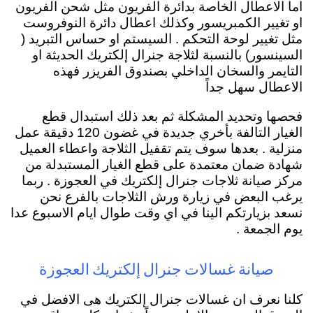
اما الاعطال الخاصة بدائرة الفريون مثل شحن الفريون
او تغيير الكمبريسور وكذلك اعطال دائرة النوفروست
مثل تغيير لوحة التحكم . السيستم او حساس التبريد (
السينسور) بالنسبة لثلاجة جنرال إلكتريك الحديثة او
التايمر والسخان الداخلي بصندوق الفريزر فهذه
الاعطال سهل جداً
فحصها وتحديد المشكلة ثم بعد ذلك استبدال قطع
الغيار التالفة بأخري جديدة في غضون 120 دقيقة عمل
منزلية . بعدها سوف يتم تقفيل الثلاجة واعطاء العميل
شهادة ضمان معتمدة على قطع الغيار المستبدلة من
مركز صيانة ثلاجات جنرال إلكتريك في العجوزة . ربما
يرغب البعض في زيارة ورش الثلاجات بالفرع نحن
نسعد بزيارتكم الينا في اي وقت طوال ايام الاسبوع عدا
يوم الجمعة .
صيانة غسالات جنرال إلكتريك العجوزة
كلنا نعرف ان غسالات جنرال إلكتريك هى الافضل في