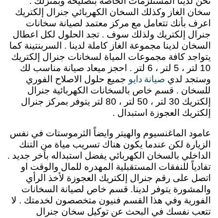
نحن لدينا المستلزمات الخاصة بتصليحه وبمنزلك .
سخان الغاز وكذلك السخان الكهربائي جنرال إلكتريك
اعرف بأنك تتعامل مع مركز معتمد لصيانة سخانات
جنرال إلكتريك ولذلك سوف . تجد الحلول لكل اعطال
السخان لدينا مجموعة الغاز كاملة لدينا . السربنتينة كما
يتواجد كافة مجموعات المياة لسخانات جنرال إلكتريك
10 لتر ، 5 لتر ، 6 لتر . احجز ميعاد صيانة مناسب لك
صيانة دايو
وستجد لدي
جميع حلول الاصلاح الفوري
للسخان . قسم خاص بالسخانات الكهربائية جنرال
إلكتريك 30 لتر ، 50 لتر ، 80 لتر يتوفر بمركز جنرال
إلكتريك العجوزة استبدال .
عامود الماغنسيوم والهيتر وايضاً الثرموستات في نفس
الزيارة لكن عندما يكون هناك تسريب مياة من التنك
الداخلي بالسخان الكهربائي يفضل استبداله باَخر جديد .
تفادياً للنفقات المستقبلية المهدره للمال والوقت او
اتصل على رقم جنرال إلكتريك العجوزة لأخذ الرأي
والمشورة يتوفر لدينا. قسم خاص لصيانة السخانات
الفورية وفي هذا القسم فنيون متخصصون لخدمتك . لا
تتعب نفسك في البحث عن توكيل سخان جنرال