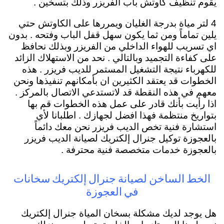
يقوم تنظيف كاوتش باب الفريزر وذلك بتسخين .
4 لتر مياة بدرجة الغليان ويمررها على الكاوتش حتي
يلين تماماً ومن ثما يكون سهل قفل الباب وفتحه . بدون
اي تسريب للهواء الداخلي من الفريزر وبذلك نحافظ
على كفاءة التجميد وبالتالي . نحد من الاستهلاك الزائد
للكهرباء نتيجة التشغيل المستمر للديب فريزر . هذه
الخطوات قد يعتقد الكثيرين ان بأمكانهم تنفيذها ونحن
معهم في هذه النقطة قد لاتستدعي الاتصال بالمركز .
اذا رأيت بأنك قادر على عمل هذه الخطوات قم بها
بتواريخ منتظمة فهذا افضل لجهازك . اطلبانا لأي
استشارة فنية تخص الديب فريزر نحن معك دائماً
بالعجوزة توكيل جنرال إلكتريك لصيانة الديب فريزر
بالعجوزة خدمات متخصصة فنية محترفة .
الخط الساخن لصيانة جنرال إلكتريك سخانات
في العجوزة
هل يوجد لديك مشكلة بسخان المياة جنرال إلكتريك