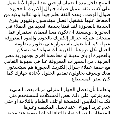
المنتج داخل مدة الضمان او حتي بعد انتهائها لأننا نعمل
على كسب ثقة عميل صيانة جنرال إلكتريك بالعجوزة
طوال الوقت . وهذه الثقة نعلم جيداً بأنها غالية ولابد من
الحفاظ عليها بتشغيل افضل مهندسون وفنييون بفرع
الخدمة بالعجوزة لقد قمنا بخدمة العديد من العملاء في
العجوزة . ويسعدنا ان تكون معنا لضمان استمرار عمل
منتجات شركة جنرال إلكتريك بالجودة والقوة المعروفة
عنها ، كما اننا نعمل بأستمرار على تطوير منظومة
العمل بكل فروعنا . القريبة لك سواء كنت تسكن
بالعجوزة او بأي مدينة او محافظة اخرى بجمهورية مصر
العربية . من المميزات المعروفة عنا هي سهولة التعامل
مع خدمة عملاء جنرال إلكتريك العجوزة هم سيتحدثون
معك وسوف يحاولون تقديم الحلول لأعادة جهازك كما
كان بقدر المستطاع .
ولعلمنا بأن تعطل الجهاز المنزلي مربك بعض الشيء
وقد يترتب على ذلك بعض المشكلات للمستخدم مثل
تكدث الملابس المتسخة او تلف الطعام بالثلاجة او حتي
عدم تبريد الهواء . عند تعطل المكييف وغيرها
المعوقات التي قد تقابلنا اثناء الحياة اليومية عند وجود