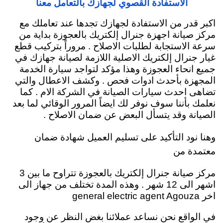
الاستفادة القصوي لجهازك بالتعامل معنا
اكبر قدر من الاستفادة لجهازك تجدها عند تعاملك مع
مركز صيانة اجهزة جنرال إلكتريك بالعجوزة بداية من
سرعة الاستجابة لطلبات الاصلاح . مروراً بتركيب قطع
غيار جنرال إلكتريك الاصلية اللازمة لصيانة جهازك في
جميع انحاء العجوزة وهذا مؤكد لتواجد سيارة الخدمة
المجهزة بأحدث ادوات فحص . وكشف الاعطال والتي
تضاهى احدث سيارات الصيانة في الشركة الام . كما
نعلمك بأننا سوف نوفر لك ايضاً المرور الوقائي لما بعد
الصيانة وقد يتسأل البعض عن ضمان الاصلاح .
وهنا نود التأكيد على تسليم العميل شهادة ضمان
معتمدة من
مركز صيانة جنرال إلكتريك بالعجوزة تتراوح ما بين 3
اشهر الى 12 شهر . وهذه المدة تختلف من جهاز الى
اخر general electric agent Agouza
في الواقع نحن نساعد عملائنا بغض النظر عن وجود