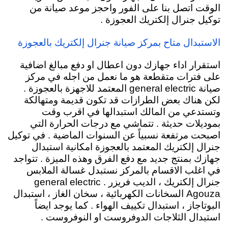
الوقت اتصل بنا على الفور واحجز موعد صيانة من
توكيل جنرال إلكتريك العجوزة .
الاستبدال متاح بمركز صيانة جنرال إلكتريك بالعجوزة
استقرار اداء جهازك دون اعطال او دفع مبالغ اضافية
على فترات متقطعة هو ما نعمل من اجله في مركز
صيانة general electric المعتمد للاجهزة بالعجوزة .
لكن هناك بعض الطرازات قد تكون قديمة ومتهالكة
وتستدعي من المالك استبدالها في اقرب وقت
بموديلات حديثة . تتماشي مع درجات الحرارة التي
اصبحت مرتفعة نسبياً عن السنوات الماضية . في توكيل
جنرال إلكتريك المعتمد بالعجوزة امكانية استبدال
جهازك بمنتج جديد مع دفع الفرق وهذه الميزة . تتواجد
في اغلب الاقسام بالمركز نستبدل غسالة الملابس
جنرال إلكتريك ، الديب فريزر .
general electric
Agouza السخانات الكهربائية
، سخان الغاز ، استبدال
البوتاجاز ، استبدال تكييف الهواء . كما يوجد ايضاً
استبدال الثلاجات الدوفروست او النوفروست .